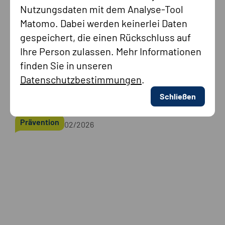
Nutzungsdaten mit dem Analyse-Tool
Matomo. Dabei werden keinerlei Daten
gespeichert, die einen Rückschluss auf
Ihre Person zulassen. Mehr Informationen
„Gesellschaft beruht auf dem
finden Sie in unseren
Gedanken von Fairness“
Datenschutzbestimmungen
.
Die CMS Stiftung fördert Projekte, die Menschen zu
Schließen
ihrem Recht verhelfen. Denn nur wer Vertrauen in das
Rechtssystem hat, vertraut auch der Gemeinschaft.
Prävention
02/2026