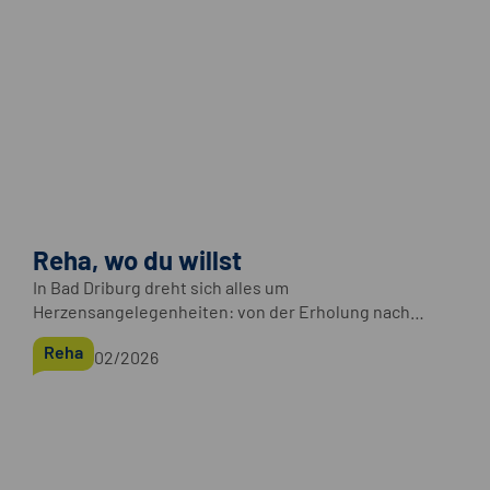
Reha, wo du willst
In Bad Driburg dreht sich alles um
Herzensangelegenheiten: von der Erholung nach
einem Herzinfarkt bis zur Herztransplantation oder
Reha
02/2026
Implantation eines Herz-Unterstützungs-Systems.