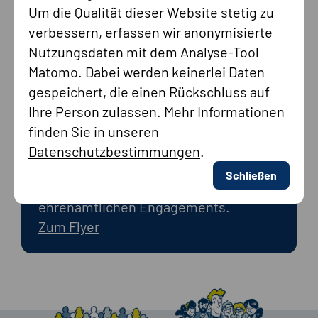
Um die Qualität dieser Website stetig zu
verbessern, erfassen wir anonymisierte
Nutzungsdaten mit dem Analyse-Tool
Matomo. Dabei werden keinerlei Daten
Flyer zum Ehrenamt
gespeichert, die einen Rückschluss auf
Die Deutsche Rentenversicherung hat
Ihre Person zulassen. Mehr Informationen
einen Flyer zum Thema Ehrenamt
finden Sie in unseren
veröffentlicht. Er bietet einen
Datenschutzbestimmungen
.
kompakten Überblick über Aufgaben,
Schließen
Voraussetzungen und Vorteile eines
ehrenamtlichen Engagements.
Zum Flyer