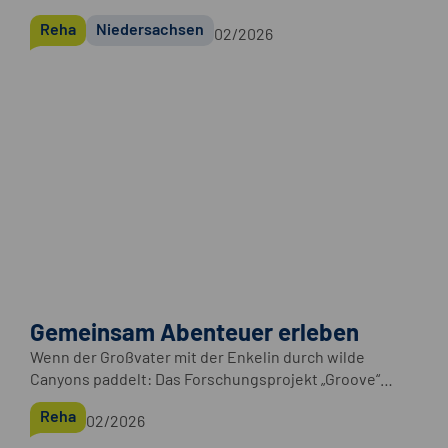
Rehazentrum Oberharz zurück in eine neue Normalität.
Reha
Niedersachsen
02/2026
Die Einrichtung der Deutschen Rentenversicherung
Braunschweig-Hannover ist auf die Rehabilitation bei
Krebserkrankungen spezialisiert.
Gemeinsam Abenteuer erleben
Wenn der Großvater mit der Enkelin durch wilde
Canyons paddelt: Das Forschungsprojekt „Groove“
entwickelt Spiele für mehr Gemeinschaftsgefühl.
Reha
02/2026