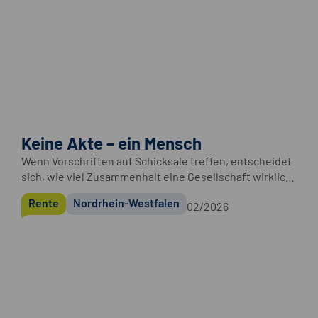
Keine Akte – ein Mensch
Wenn Vorschriften auf Schicksale treffen, entscheidet
sich, wie viel Zusammenhalt eine Gesellschaft wirklich
hat. Irmgard Bobrzik arbeitet seit mehr als 45 Jahren an
Rente
Nordrhein-Westfalen
02/2026
genau dieser Nahtstelle zwischen Akten und Leben, als
Versichertenälteste ehrenamtlich und mit großer
Haltung.