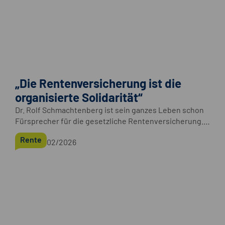
„Die Rentenversicherung ist die
organisierte Solidarität“
Dr. Rolf Schmachtenberg ist sein ganzes Leben schon
Fürsprecher für die gesetzliche Rentenversicherung.
Im Interview erklärt der ehemalige Staatssekretär,
Rente
02/2026
warum er auch im Ruhestand nicht davon ablassen will.