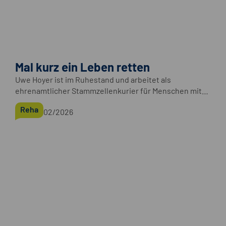
Mal kurz ein Leben retten
Uwe Hoyer ist im Ruhestand und arbeitet als
ehrenamtlicher Stammzellenkurier für Menschen mit
Blutkrebs. Eine verantwortungsvolle Tätigkeit, bei der
Reha
02/2026
es manchmal auch sehr hektisch werden kann.