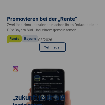
Promovieren bei der „Rente“
Zwei Medizinstudentinnen machen ihren Doktor bei der
DRV Bayern Süd – bei einem gemeinsamen
Forschungsprojekt der Sozialmedizin mit der LMU
Rente
Bayern
02/2026
München.
Mehr laden
„zukunft jetzt“ auf
Instagram