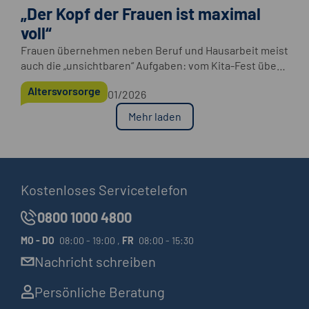
„Der Kopf der Frauen ist maximal
voll“
Frauen übernehmen neben Beruf und Hausarbeit meist
auch die „unsichtbaren“ Aufgaben: vom Kita-Fest über
Arzttermine bis hin zum Geburtstag der Oma. Wie man
Altersvorsorge
01/2026
diese „Mental Load“ besser aufteilt.
Mehr laden
Kostenloses Servicetelefon
0800 1000 4800
MO
-
DO
08:00 - 19:00 ,
FR
08:00 - 15:30
Nachricht schreiben
Persönliche Beratung