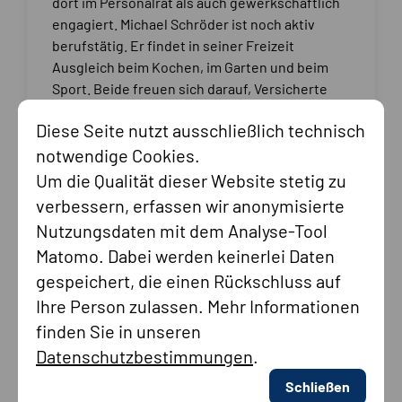
dort im Personalrat als auch gewerkschaftlich
engagiert. Michael Schröder ist noch aktiv
berufstätig. Er findet in seiner Freizeit
Ausgleich beim Kochen, im Garten und beim
Sport. Beide freuen sich darauf, Versicherte
und Rentner in Rentenangelegenheiten
Diese Seite nutzt ausschließlich technisch
unterstützen zu können. Ihre
notwendige Cookies.
Serviceleistungen sind dabei kostenfrei. Hier
die Kontaktdaten:
Um die Qualität dieser Website stetig zu
verbessern, erfassen wir anonymisierte
Nutzungsdaten mit dem Analyse-Tool
Matomo. Dabei werden keinerlei Daten
gespeichert, die einen Rückschluss auf
Ihre Person zulassen. Mehr Informationen
finden Sie in unseren
Datenschutzbestimmungen
.
Frank Oltmanns
Schließen