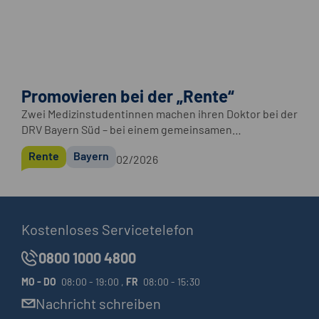
Promovieren bei der „Rente“
Zwei Medizinstudentinnen machen ihren Doktor bei der
DRV Bayern Süd – bei einem gemeinsamen
Forschungsprojekt der Sozialmedizin mit der LMU
Rente
Bayern
02/2026
München.
Kostenloses Servicetelefon
0800 1000 4800
MO
-
DO
08:00 - 19:00 ,
FR
08:00 - 15:30
Nachricht schreiben