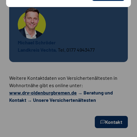
Stadt Wilhelmshaven,
Tel. 0151 61603057
Michael Schröder
Landkreis Vechta,
Tel. 0177 4943477
Weitere Kontaktdaten von Versichertenältesten in
Wohnortnähe gibt es online unter:
www.drv-oldenburgbremen.de
→ Beratung und
Kontakt → Unsere Versichertenältesten
Kontakt