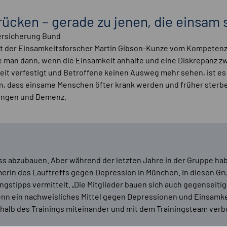
rücken – gerade zu jenen, die einsam s
ersicherung Bund
t der Einsamkeitsforscher Martin Gibson-Kunze vom Kompetenzne
e man dann, wenn die Einsamkeit anhalte und eine Diskrepanz 
it verfestigt und Betroffene keinen Ausweg mehr sehen, ist es 
n, dass einsame Menschen öfter krank werden und früher sterben
kungen und Demenz.
ss abzubauen. Aber während der letzten Jahre in der Gruppe hab
erin des Lauftreffs gegen Depression in München. In diesen Gru
ngstipps vermittelt. „Die Mitglieder bauen sich auch gegenseitig
nn ein nachweisliches Mittel gegen Depressionen und Einsamke
rhalb des Trainings miteinander und mit dem Trainingsteam ver