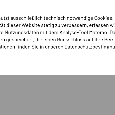
1p.de/Psy-RENA
nutzt ausschließlich technisch notwendige Cookies.
tät dieser Website stetig zu verbessern, erfassen wi
d Jugend fördert seit 2021 das Projekt Kompetenznetz Einsamkei
te Nutzungsdaten mit dem Analyse-Tool Matomo. D
nderem, vorhandenes Wissen zu bündeln, Forschungslücken zu sch
ten gespeichert, die einen Rückschluss auf Ihre Per
amkeit auf Prävention. Die Gesellschaft für Versicherungswisse
ersicherung Bund ist, verfolgt einen ähnlichen Ansatz. Dargest
tionen finden Sie in unseren
Datenschutzbestimm
aftliche Herausforderungen“. Dort heißt es unter anderem, das
nachhaltig zu bekämpfen.
itionspapier