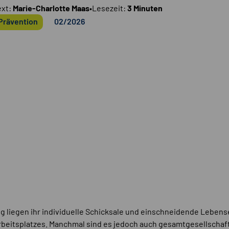
ext:
Marie-Charlotte Maas
•
Lesezeit:
3 Minuten
Prävention
02/2026
ig liegen ihr individuelle Schicksale und einschneidende Leben
beitsplatzes. Manchmal sind es jedoch auch gesamtgesellschaf