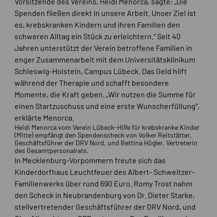
Vorsitzende des Vereins, Heidi Menorca, sagte: „Die
Spenden fließen direkt in unsere Arbeit. Unser Ziel ist
es, krebskranken Kindern und ihren Familien den
schweren Alltag ein Stück zu erleichtern.“ Seit 40
Jahren unterstützt der Verein betroffene Familien in
enger Zusammenarbeit mit dem Universitätsklinikum
Schleswig-Holstein, Campus Lübeck. Das Geld hilft
während der Therapie und schafft besondere
Momente, die Kraft geben. „Wir nutzen die Summe für
einen Startzuschuss und eine erste Wunscherfüllung“,
erklärte Menorca.
Heidi Menorca vom Verein Lübeck-Hilfe für krebskranke Kinder
(Mitte) empfängt den Spendenscheck von Volker Reitstätter,
Geschäftsführer der DRV Nord, und Bettina Hügler, Vertreterin
des Gesamtpersonalrats.
In Mecklenburg-Vorpommern freute sich das
Kinderdorfhaus Leuchtfeuer des Albert- Schweitzer-
Familienwerks über rund 690 Euro. Romy Trost nahm
den Scheck in Neubrandenburg von Dr. Dieter Starke,
stellvertretender Geschäftsführer der DRV Nord, und