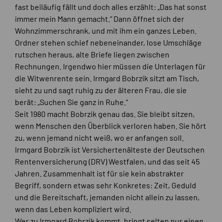
fast beiläufig fällt und doch alles erzählt: „Das hat sonst
immer mein Mann gemacht.“ Dann öffnet sich der
Wohnzimmerschrank, und mit ihm ein ganzes Leben.
Ordner stehen schief nebeneinander, lose Umschläge
rutschen heraus, alte Briefe liegen zwischen
Rechnungen. Irgendwo hier müssen die Unterlagen für
die Witwenrente sein. Irmgard Bobrzik sitzt am Tisch,
sieht zu und sagt ruhig zu der älteren Frau, die sie
berät: „Suchen Sie ganz in Ruhe.“
Seit 1980 macht Bobrzik genau das. Sie bleibt sitzen,
wenn Menschen den Überblick verloren haben. Sie hört
zu, wenn jemand nicht weiß, wo er anfangen soll.
Irmgard Bobrzik ist Versichertenälteste der Deutschen
Rentenversicherung (DRV) Westfalen, und das seit 45
Jahren. Zusammenhalt ist für sie kein abstrakter
Begriff, sondern etwas sehr Konkretes: Zeit, Geduld
und die Bereitschaft, jemanden nicht allein zu lassen,
wenn das Leben kompliziert wird.
Wer zu Irmgard Bobrzik kommt, bringt selten nur einen