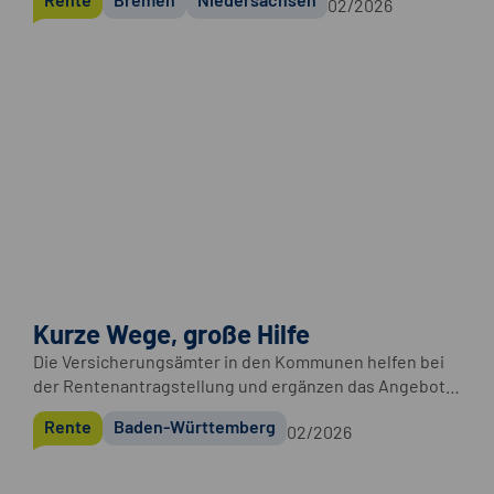
02/2026
Kurze Wege, große Hilfe
Die Versicherungsämter in den Kommunen helfen bei
der Rentenantragstellung und ergänzen das Angebot
der Deutschen Rentenversicherung Baden-
Rente
Baden-Württemberg
02/2026
Württemberg